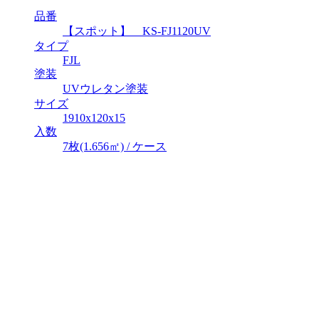
品番
【スポット】 KS-FJ1120UV
タイプ
FJL
塗装
UVウレタン塗装
サイズ
1910x120x15
入数
7枚(1.656㎡) / ケース