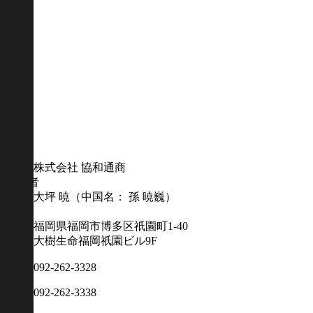
名称
株式会社 協和通商
代表者
大坪 暁（中国名： 孫 暁巍）
住所
福岡県福岡市博多区祇園町1-40
大樹生命福岡祇園ビル9F
TEL
092-262-3328
FAX
092-262-3338
URL