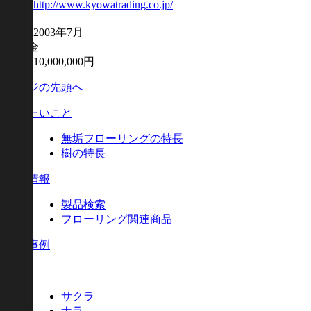
http://www.kyowatrading.co.jp/
設立
2003年7月
資本金
10,000,000円
ページの先頭へ
伝えたいこと
無垢フローリングの特長
樹の特長
製品情報
製品検索
フローリング関連商品
施工事例
樹種
サクラ
ナラ