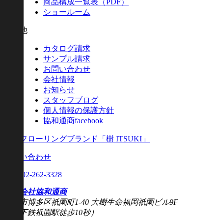
商品構成一覧表（PDF）
ショールーム
その他
カタログ請求
サンプル請求
お問い合わせ
会社情報
お知らせ
スタッフブログ
個人情報の保護方針
協和通商facebook
無垢フローリングブランド「樹 ITSUKI」
お問い合わせ
Tel.
092-262-3328
株式会社協和通商
福岡市博多区祇園町1-40 大樹生命福岡祇園ビル9F
（地下鉄祇園駅徒歩10秒）