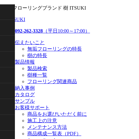
無垢フローリングブランド 樹 ITSUKI
樹 ITSUKI
092-262-3328
（平日10:00～17:00）
伝えたいこと
無垢フローリングの特長
樹の特長
製品情報
製品検索
樹種一覧
フローリング関連商品
納入事例
カタログ
サンプル
お客様サポート
商品をお選びいただく前に
施工上の注意
メンテナンス方法
商品構成一覧表（PDF）